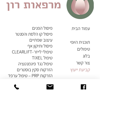
פיסול הפנים
עמוד הבית
פיסול קו הלסת והסנטר
עיצוב שפתיים
תוכנית היופי
פיסול ותיקון אף
טיפולים
טיפולי לייזר-CLEARLIFT
בלוג
טיפול TIXEL
צור קשר
טיפול נגד פיגמנטציה
קבי
עת ייעוץ
הזרקות סקין בוסטרים
הזרקות PRP – טיפול ערפד
טיפול OXY GENEO
עיצוב הגוף בעזרת
לייזר ומזו רדיאס
לייזר
טיפולי גוף RF
ואולטרסאונד
טיפול הרמת ישבן
בטכנולוגיית R