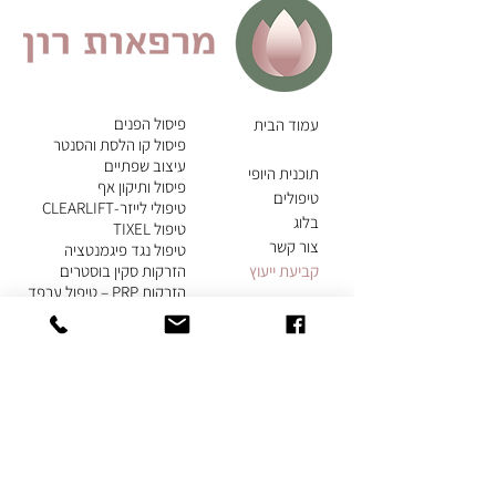
פיסול הפנים
עמוד הבית
פיסול קו הלסת והסנטר
עיצוב שפתיים
תוכנית היופי
פיסול ותיקון אף
טיפולים
טיפולי לייזר-CLEARLIFT
בלוג
טיפול TIXEL
צור קשר
טיפול נגד פיגמנטציה
קבי
עת ייעוץ
הזרקות סקין בוסטרים
הזרקות PRP – טיפול ערפד
טיפול OXY GENEO
עיצוב הגוף בעזרת
לייזר ומזו רדיאס
לייזר
טיפולי גוף RF
ואולטרסאונד
טיפול הרמת ישבן
בטכנולוגיית R